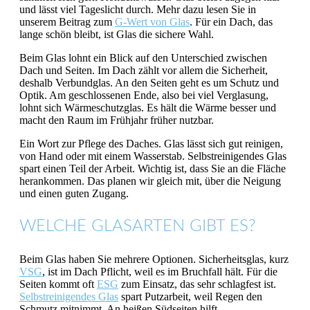
und lässt viel Tageslicht durch. Mehr dazu lesen Sie in
unserem Beitrag zum
G-Wert von Glas
. Für ein Dach, das
lange schön bleibt, ist Glas die sichere Wahl.
Beim Glas lohnt ein Blick auf den Unterschied zwischen
Dach und Seiten. Im Dach zählt vor allem die Sicherheit,
deshalb Verbundglas. An den Seiten geht es um Schutz und
Optik. Am geschlossenen Ende, also bei viel Verglasung,
lohnt sich Wärmeschutzglas. Es hält die Wärme besser und
macht den Raum im Frühjahr früher nutzbar.
Ein Wort zur Pflege des Daches. Glas lässt sich gut reinigen,
von Hand oder mit einem Wasserstab. Selbstreinigendes Glas
spart einen Teil der Arbeit. Wichtig ist, dass Sie an die Fläche
herankommen. Das planen wir gleich mit, über die Neigung
und einen guten Zugang.
WELCHE GLASARTEN GIBT ES?
Beim Glas haben Sie mehrere Optionen. Sicherheitsglas, kurz
VSG
, ist im Dach Pflicht, weil es im Bruchfall hält. Für die
Seiten kommt oft
ESG
zum Einsatz, das sehr schlagfest ist.
Selbstreinigendes Glas
spart Putzarbeit, weil Regen den
Schmutz mitnimmt. An heißen Südseiten hilft