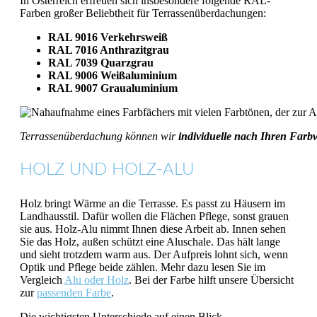
In Österreich erfreuen sich insbesondere folgende RAL-
Farben großer Beliebtheit für Terrassenüberdachungen:
RAL 9016 Verkehrsweiß
RAL 7016 Anthrazitgrau
RAL 7039 Quarzgrau
RAL 9006 Weißaluminium
RAL 9007 Graualuminium
Terrassenüberdachung können wir
individuelle nach Ihren Far
HOLZ UND HOLZ-ALU
Holz bringt Wärme an die Terrasse. Es passt zu Häusern im
Landhausstil. Dafür wollen die Flächen Pflege, sonst grauen
sie aus. Holz-Alu nimmt Ihnen diese Arbeit ab. Innen sehen
Sie das Holz, außen schützt eine Aluschale. Das hält lange
und sieht trotzdem warm aus. Der Aufpreis lohnt sich, wenn
Optik und Pflege beide zählen. Mehr dazu lesen Sie im
Vergleich
Alu oder Holz
. Bei der Farbe hilft unsere Übersicht
zur
passenden Farbe
.
Die wichtigsten Unterschiede auf einen Blick.