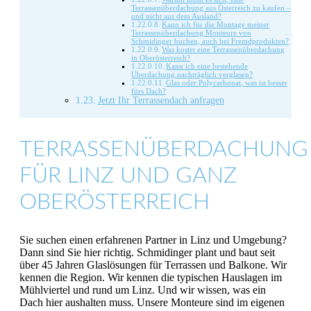
Terrassenüberdachung aus Österreich zu kaufen –
und nicht aus dem Ausland?
Kann ich für die Montage meiner
Terrassenüberdachung Monteure von
Schmidinger buchen, auch bei Fremdprodukten?
Was kostet eine Terrassenüberdachung
in Oberösterreich?
Kann ich eine bestehende
Überdachung nachträglich verglasen?
Glas oder Polycarbonat, was ist besser
fürs Dach?
Jetzt Ihr Terrassendach anfragen
TERRASSENÜBERDACHUNG
FÜR LINZ UND GANZ
OBERÖSTERREICH
Sie suchen einen erfahrenen Partner in Linz und Umgebung?
Dann sind Sie hier richtig. Schmidinger plant und baut seit
über 45 Jahren Glaslösungen für Terrassen und Balkone. Wir
kennen die Region. Wir kennen die typischen Hauslagen im
Mühlviertel und rund um Linz. Und wir wissen, was ein
Dach hier aushalten muss. Unsere Monteure sind im eigenen