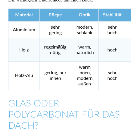
Material
Pflege
Optik
Stabilität
sehr
modern,
sehr
Aluminium
gering
schlank
hoch
regelmäßig
warm,
Holz
hoch
nötig
natürlich
warm
gering, nur
innen,
sehr
Holz-Alu
innen
modern
hoch
außen
GLAS ODER
POLYCARBONAT FÜR DAS
DACH?