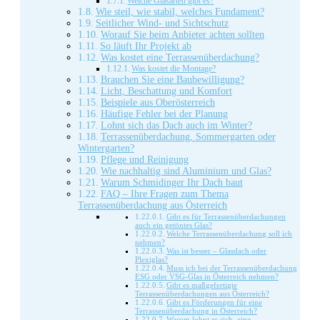
Welche Glasarten gibt es?
Wie steil, wie stabil, welches Fundament?
Seitlicher Wind- und Sichtschutz
Worauf Sie beim Anbieter achten sollten
So läuft Ihr Projekt ab
Was kostet eine Terrassenüberdachung?
Was kostet die Montage?
Brauchen Sie eine Baubewilligung?
Licht, Beschattung und Komfort
Beispiele aus Oberösterreich
Häufige Fehler bei der Planung
Lohnt sich das Dach auch im Winter?
Terrassenüberdachung, Sommergarten oder
Wintergarten?
Pflege und Reinigung
Wie nachhaltig sind Aluminium und Glas?
Warum Schmidinger Ihr Dach baut
FAQ – Ihre Fragen zum Thema
Terrassenüberdachung aus Österreich
Gibt es für Terrassenüberdachungen
auch ein getöntes Glas?
Welche Terrassenüberdachung soll ich
nehmen?
Was ist besser – Glasdach oder
Plexiglas?
Muss ich bei der Terrassenüberdachung
ESG oder VSG-Glas in Österreich nehmen?
Gibt es maßgefertigte
Terrassenüberdachungen aus Österreich?
Gibt es Förderungen für eine
Terrassenüberdachung in Österreich?
Warum lohnt es sich, eine