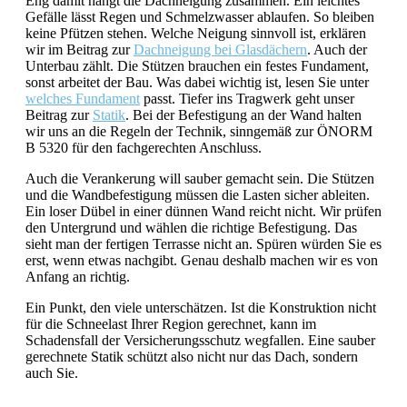
Eng damit hängt die Dachneigung zusammen. Ein leichtes
Gefälle lässt Regen und Schmelzwasser ablaufen. So bleiben
keine Pfützen stehen. Welche Neigung sinnvoll ist, erklären
wir im Beitrag zur
Dachneigung bei Glasdächern
. Auch der
Unterbau zählt. Die Stützen brauchen ein festes Fundament,
sonst arbeitet der Bau. Was dabei wichtig ist, lesen Sie unter
welches Fundament
passt. Tiefer ins Tragwerk geht unser
Beitrag zur
Statik
. Bei der Befestigung an der Wand halten
wir uns an die Regeln der Technik, sinngemäß zur ÖNORM
B 5320 für den fachgerechten Anschluss.
Auch die Verankerung will sauber gemacht sein. Die Stützen
und die Wandbefestigung müssen die Lasten sicher ableiten.
Ein loser Dübel in einer dünnen Wand reicht nicht. Wir prüfen
den Untergrund und wählen die richtige Befestigung. Das
sieht man der fertigen Terrasse nicht an. Spüren würden Sie es
erst, wenn etwas nachgibt. Genau deshalb machen wir es von
Anfang an richtig.
Ein Punkt, den viele unterschätzen. Ist die Konstruktion nicht
für die Schneelast Ihrer Region gerechnet, kann im
Schadensfall der Versicherungsschutz wegfallen. Eine sauber
gerechnete Statik schützt also nicht nur das Dach, sondern
auch Sie.