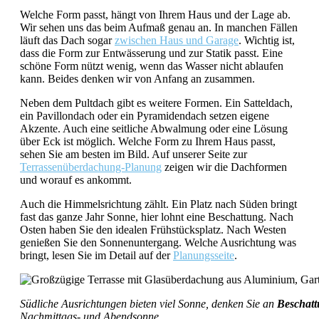
Welche Form passt, hängt von Ihrem Haus und der Lage ab.
Wir sehen uns das beim Aufmaß genau an. In manchen Fällen
läuft das Dach sogar
zwischen Haus und Garage
. Wichtig ist,
dass die Form zur Entwässerung und zur Statik passt. Eine
schöne Form nützt wenig, wenn das Wasser nicht ablaufen
kann. Beides denken wir von Anfang an zusammen.
Neben dem Pultdach gibt es weitere Formen. Ein Satteldach,
ein Pavillondach oder ein Pyramidendach setzen eigene
Akzente. Auch eine seitliche Abwalmung oder eine Lösung
über Eck ist möglich. Welche Form zu Ihrem Haus passt,
sehen Sie am besten im Bild. Auf unserer Seite zur
Terrassenüberdachung-Planung
zeigen wir die Dachformen
und worauf es ankommt.
Auch die Himmelsrichtung zählt. Ein Platz nach Süden bringt
fast das ganze Jahr Sonne, hier lohnt eine Beschattung. Nach
Osten haben Sie den idealen Frühstücksplatz. Nach Westen
genießen Sie den Sonnenuntergang. Welche Ausrichtung was
bringt, lesen Sie im Detail auf der
Planungsseite
.
Südliche Ausrichtungen bieten viel Sonne, denken Sie an
Beschat
Nachmittags- und Abendsonne.