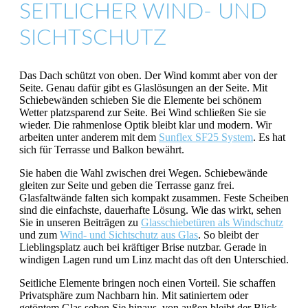
SEITLICHER WIND- UND
SICHTSCHUTZ
Das Dach schützt von oben. Der Wind kommt aber von der
Seite. Genau dafür gibt es Glaslösungen an der Seite. Mit
Schiebewänden schieben Sie die Elemente bei schönem
Wetter platzsparend zur Seite. Bei Wind schließen Sie sie
wieder. Die rahmenlose Optik bleibt klar und modern. Wir
arbeiten unter anderem mit dem
Sunflex SF25 System
. Es hat
sich für Terrasse und Balkon bewährt.
Sie haben die Wahl zwischen drei Wegen. Schiebewände
gleiten zur Seite und geben die Terrasse ganz frei.
Glasfaltwände falten sich kompakt zusammen. Feste Scheiben
sind die einfachste, dauerhafte Lösung. Wie das wirkt, sehen
Sie in unseren Beiträgen zu
Glasschiebetüren als Windschutz
und zum
Wind- und Sichtschutz aus Glas
. So bleibt der
Lieblingsplatz auch bei kräftiger Brise nutzbar. Gerade in
windigen Lagen rund um Linz macht das oft den Unterschied.
Seitliche Elemente bringen noch einen Vorteil. Sie schaffen
Privatsphäre zum Nachbarn hin. Mit satiniertem oder
getöntem Glas sehen Sie hinaus, von außen bleibt der Blick