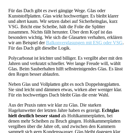
Für das Dach gibt es zwei gängige Wege. Glas oder
Kunststoffplatten. Glas wirkt hochwertiger. Es bleibt klarer
und altert kaum. Wir setzen dabei auf Sicherheitsglas, kurz
VSG. Bricht eine Scheibe, hält die Folie die Splitter
zusammen. Nichts fällt herunter. Über dem Kopf ist das
besonders wichtig. Wie sich die Glasarten verhalten, erklären
wir am Beispiel der
Balkonverglasungen mit ESG oder VSG
.
Für das Dach gilt dieselbe Logik.
Polycarbonat ist leichter und billiger. Es vergilbt aber mit den
Jahren und verkratzt schneller. Wer lange Freude will, wählt
Glas. Beim Sauberhalten hilft selbstreinigendes Glas. Es lässt
den Regen besser ablaufen.
Neben Glas und Vollplatten gibt es noch Doppelstegplatten.
Sie sind leicht und dämmen etwas, wirken aber weniger klar.
Für ein hochwertiges Dach bleibt Glas die erste Wahl.
Aus der Praxis raten wir klar zu Glas. Die starken
Hagelunwetter der letzten Jahre haben es gezeigt.
Echtglas
hielt deutlich besser stand
als Hohlkammerplatten, bei
denen mehr Scheiben zu Bruch gingen. Hohlkammerplatten
vergilben über die Jahre oft, und zwischen den Kammern
sammelt sich gern Kondenswasser. Glas bleibt dagegen klar